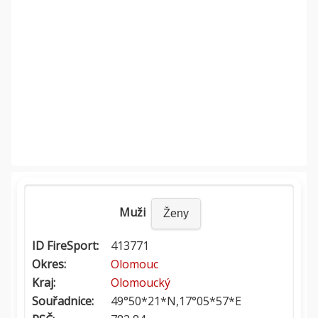
Muži
Ženy
ID FireSport:
413771
Okres:
Olomouc
Kraj:
Olomoucký
Souřadnice:
49°50*21*N,17°05*57*E