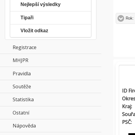
Nejlepší výsledky
Tipaři
Rok:
Vložit odkaz
Registrace
MHJPR
click to expand contents
Pravidla
click to expand contents
Soutěže
click to expand contents
ID Fi
Okres
Statistika
click to expand contents
Kraj:
Ostatní
click to expand contents
Souřa
PSČ:
Nápověda
click to expand contents