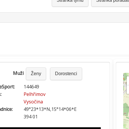
Stránka týmu
Stránka pořadat
click to expand contents
Muži
Ženy
Dorostenci
reSport:
144649
:
Pelhřimov
Vysočina
dnice:
49°23*13*N,15°14*06*E
394 01