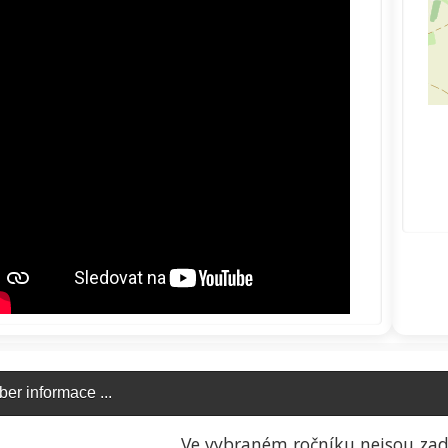
ber informace ...
click to expand contents
Ve vybraném ročníku nejsou zad