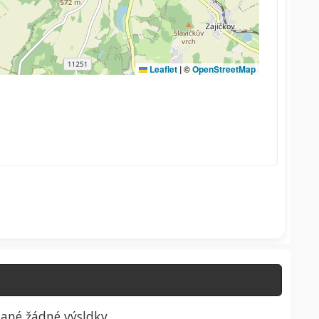
ané žádné výsldky.