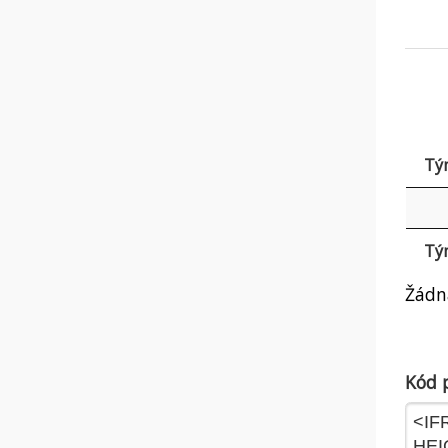
Tý
Tý
Žádn
Kód p