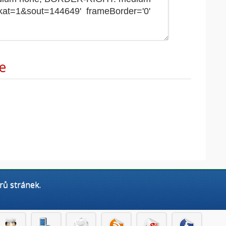
e
rů stránek.