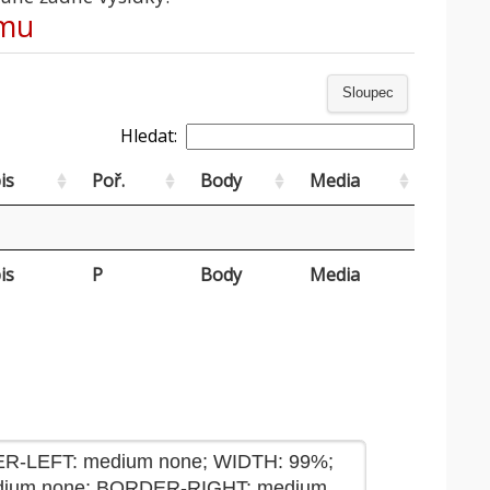
ýmu
Sloupec
Hledat:
is
Poř.
Body
Media
is
P
Body
Media