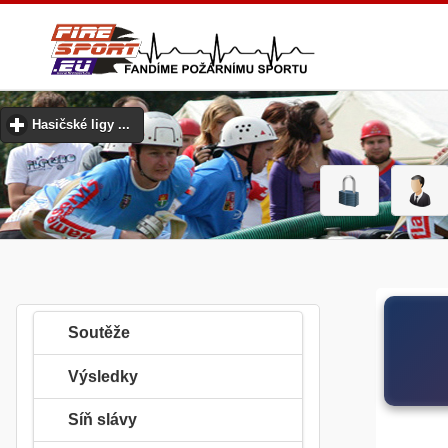
Hasičské ligy ...
click to expand contents
Soutěže
Výsledky
Síň slávy