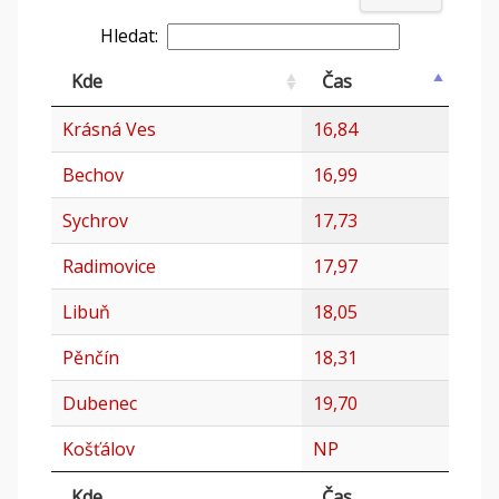
Hledat:
Kde
Čas
Krásná Ves
16,84
Bechov
16,99
Sychrov
17,73
Radimovice
17,97
Libuň
18,05
Pěnčín
18,31
Dubenec
19,70
Košťálov
NP
Kde
Čas