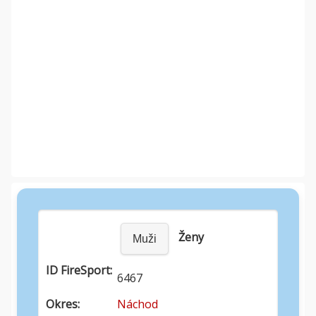
Ženy
Muži
ID FireSport:
6467
Okres:
Náchod