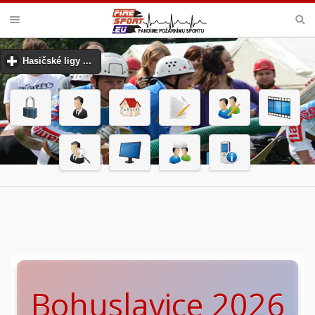
VELKÁ CENA MHJ PŘEROV
Hasičské ligy ...
click to expand contents
Bohuslavice 2026