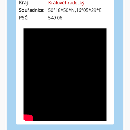
Kraj:
Královéhradecký
Souřadnice:
50°18*50*N,16°05*29*E
PSČ:
549 06