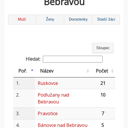
Bebravou
Muži
Ženy
Dorostenky
Starší žáci
Sloupec
Hledat:
Poř.
Název
Počet
1.
Ruskovce
21
2.
Podlužany nad
10
Bebravou
3.
Pravotice
7
4.
Bánovce nad Bebravou
5