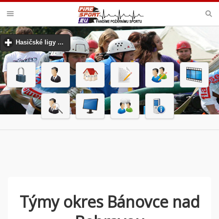
VELKÁ CENA MHJ PŘEROV
Hasičské ligy ...
click to expand contents
Týmy okres Bánovce nad