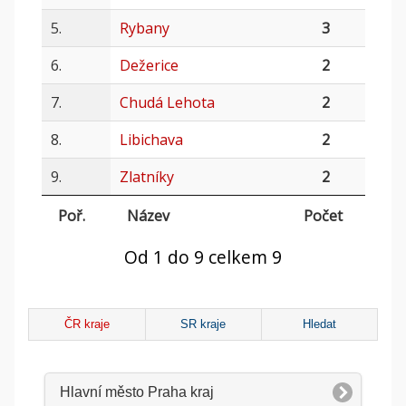
5.
Rybany
3
6.
Dežerice
2
7.
Chudá Lehota
2
8.
Libichava
2
9.
Zlatníky
2
Poř.
Název
Počet
Od 1 do 9 celkem 9
ČR kraje
SR kraje
Hledat
Hlavní město Praha kraj