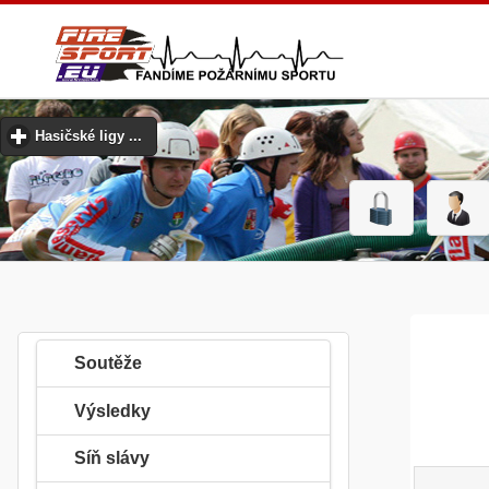
Hasičské ligy ...
click to expand contents
Soutěže
Výsledky
Síň slávy