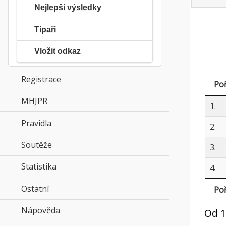
Nejlepší výsledky
Tipaři
Vložit odkaz
Registrace
Poř
MHJPR
click to expand contents
1.
Pravidla
click to expand contents
2.
Soutěže
click to expand contents
3.
Statistika
click to expand contents
4.
Ostatní
click to expand contents
Poř
Nápověda
click to expand contents
Od 1