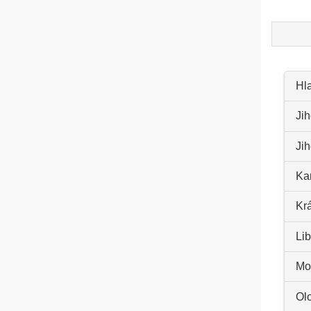
Hl
Jih
Ji
Kar
Kr
Lib
Mo
Ol