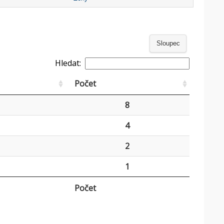
Sloupec
Hledat:
Počet
8
4
2
1
Počet