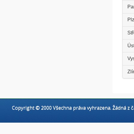
Par
Plz
St
Úst
Vys
Zlí
Copyright © 2000 Všechna práva vyhrazena. Žádná z čá