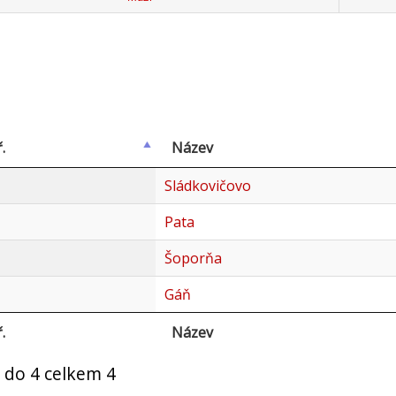
.
Název
Sládkovičovo
Pata
Šoporňa
Gáň
.
Název
 do 4 celkem 4