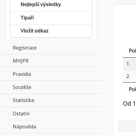
Nejlepší výsledky
Tipaři
Vložit odkaz
Registrace
Poř
MHJPR
click to expand contents
1.
Pravidla
click to expand contents
2.
Soutěže
click to expand contents
Poř
Statistika
click to expand contents
Od 1
Ostatní
click to expand contents
Nápověda
click to expand contents