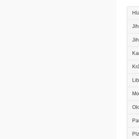
Hl
Jih
Ji
Kar
Kr
Lib
Mo
Ol
Par
Plz