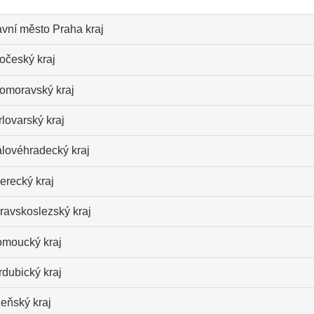
avní město Praha kraj
očeský kraj
homoravský kraj
lovarský kraj
álovéhradecký kraj
erecký kraj
ravskoslezský kraj
omoucký kraj
dubický kraj
eňský kraj