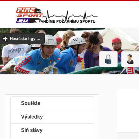
Hasičské ligy ...
click to expand contents
Soutěže
Výsledky
Síň slávy