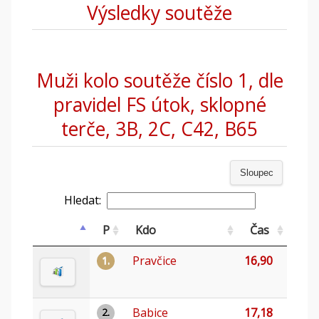
Výsledky soutěže
Muži kolo soutěže číslo 1, dle
pravidel FS útok, sklopné
terče, 3B, 2C, C42, B65
Sloupec
Hledat:
P
Kdo
Čas
Pravčice
16,90
1.
Babice
17,18
2.