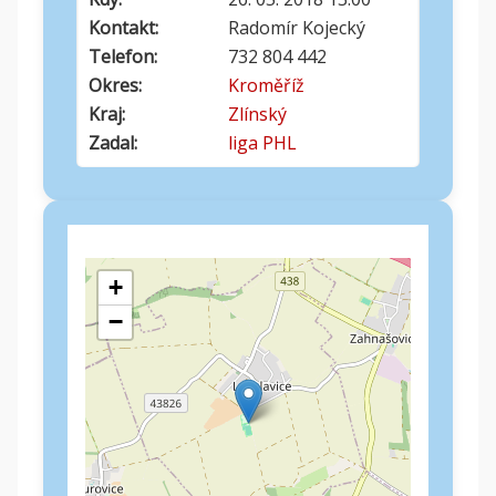
Kontakt:
Radomír Kojecký
Telefon:
732 804 442
Okres:
Kroměříž
Kraj:
Zlínský
Zadal:
liga PHL