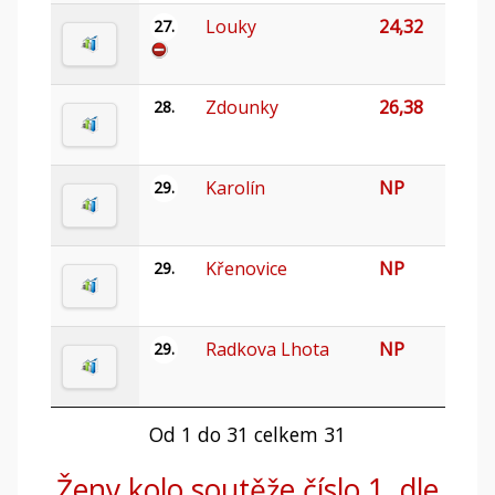
Louky
24,32
27.
Zdounky
26,38
28.
Karolín
NP
29.
Křenovice
NP
29.
Radkova Lhota
NP
29.
Od 1 do 31 celkem 31
Ženy kolo soutěže číslo 1, dle