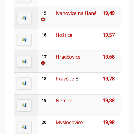
Ivanovice na Hané
19,49
15.
Hoštice
19,57
16.
Hradčovice
19,68
17.
Pravčice
B
19,78
18.
Nětčice
19,88
19.
Mysločovice
19,98
20.