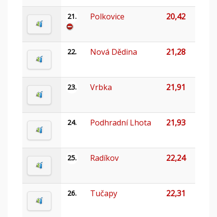
Polkovice
20,42
21.
Nová Dědina
21,28
22.
Vrbka
21,91
23.
Podhradní Lhota
21,93
24.
Radíkov
22,24
25.
Tučapy
22,31
26.