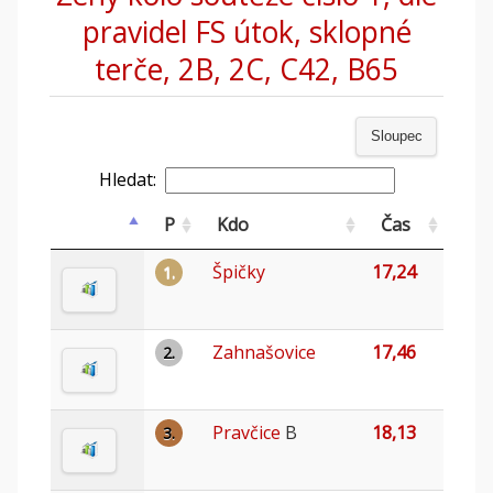
pravidel FS útok, sklopné
terče, 2B, 2C, C42, B65
Sloupec
Hledat:
P
Kdo
Čas
Špičky
17,24
1.
Zahnašovice
17,46
2.
Pravčice
B
18,13
3.