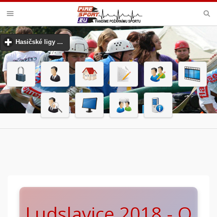
VELKÁ CENA MHJ PŘEROV
Hasičské ligy ...
click to expand contents
Ludslavice 2018 - O