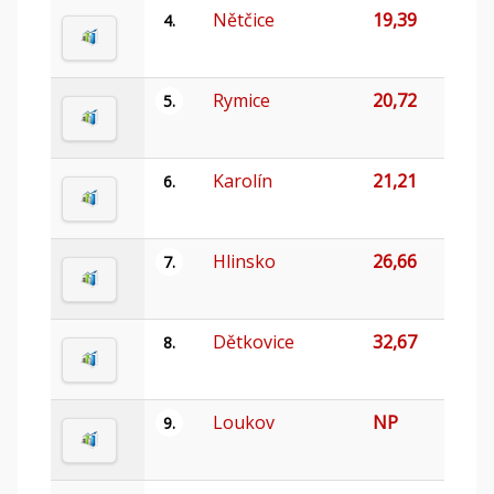
Nětčice
19,39
4.
Rymice
20,72
5.
Karolín
21,21
6.
Hlinsko
26,66
7.
Dětkovice
32,67
8.
Loukov
NP
9.