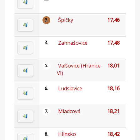
Špičky
17,46
3.
Zahnašovice
17,48
4.
Valšovice (Hranice
18,01
5.
VI)
Ludslavice
18,16
6.
Mladcová
18,21
7.
Hlinsko
18,42
8.