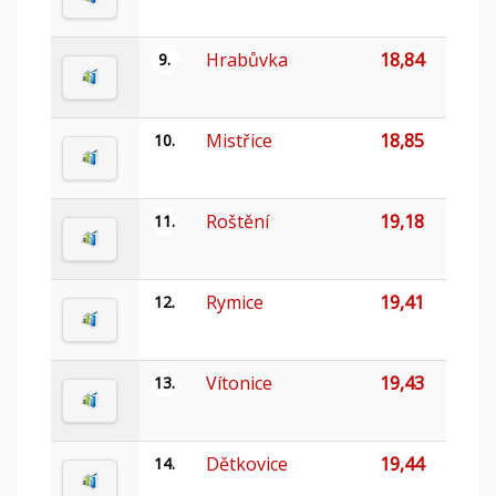
Hrabůvka
18,84
9.
Mistřice
18,85
10.
Roštění
19,18
11.
Rymice
19,41
12.
Vítonice
19,43
13.
Dětkovice
19,44
14.