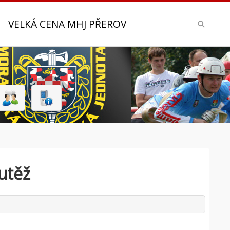
VELKÁ CENA MHJ PŘEROV
utěž