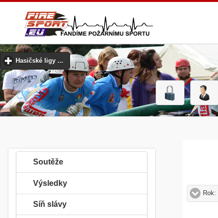
Hasičské ligy ...
click to expand contents
Soutěže
Výsledky
Rok:
Síň slávy