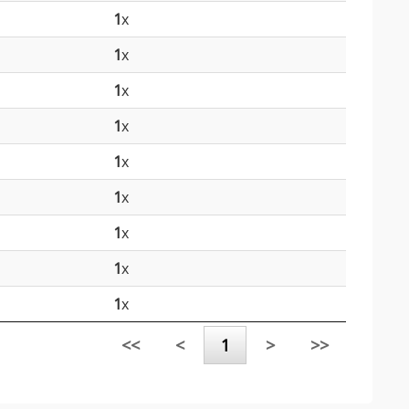
1
x
1
x
1
x
1
x
1
x
1
x
1
x
1
x
1
x
<<
<
1
>
>>