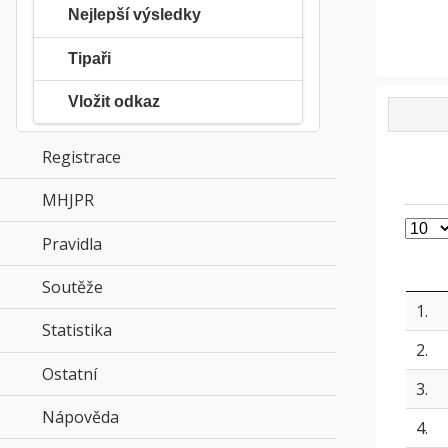
Nejlepší výsledky
Tipaři
Vložit odkaz
Registrace
MHJPR
click to expand contents
Pravidla
click to expand contents
Soutěže
click to expand contents
1.
Statistika
click to expand contents
2.
Ostatní
click to expand contents
3.
Nápověda
click to expand contents
4.