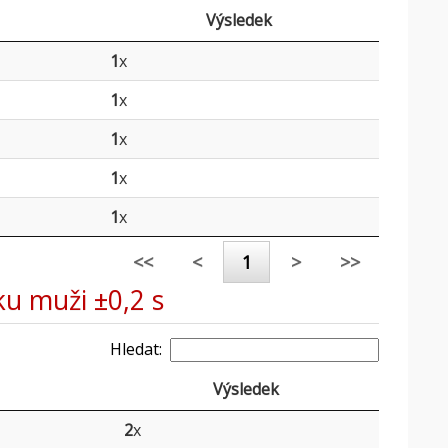
Výsledek
1
x
1
x
1
x
1
x
1
x
<<
<
1
>
>>
ku muži ±0,2 s
Hledat:
Výsledek
2
x