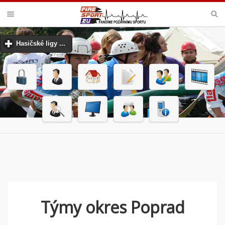
VELKÁ CENA MHJ PŘEROV
Hasičské ligy ...
click to expand contents
Týmy okres Poprad