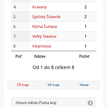
4.
Kravany
2
5.
Spišský Štiavnik
2
6.
Nižná Šuňava
1
7.
Veľký Slavkov
1
8.
Vikartovce
1
Poř.
Název
Počet
Od 1 do 8 celkem 8
ČR kraje
SR kraje
Hledat
Hlavní město Praha kraj