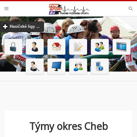
VELKÁ CENA MHJ PŘEROV
Hasičské ligy ...
click to expand contents
Týmy okres Cheb