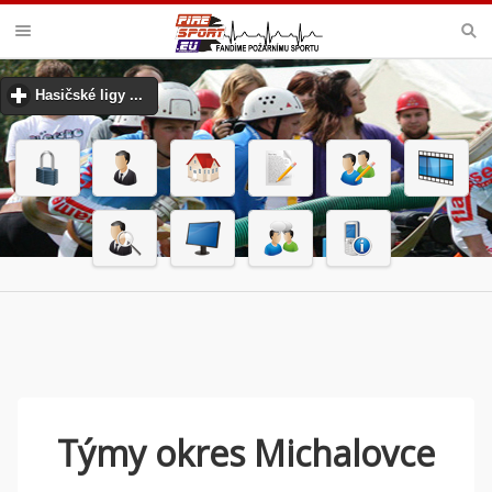
VELKÁ CENA MHJ PŘEROV
Hasičské ligy ...
click to expand contents
Týmy okres Michalovce