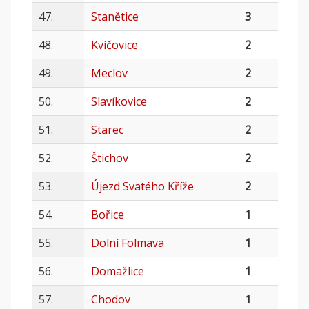
47.
Stanětice
3
48.
Kvíčovice
2
49.
Meclov
2
50.
Slavíkovice
2
51.
Starec
2
52.
Štichov
2
53.
Újezd Svatého Kříže
2
54.
Bořice
1
55.
Dolní Folmava
1
56.
Domažlice
1
57.
Chodov
1