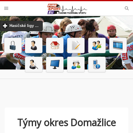
VELKÁ CENA MHJ PŘEROV
Hasičské ligy ...
click to expand contents
Týmy okres Domažlice