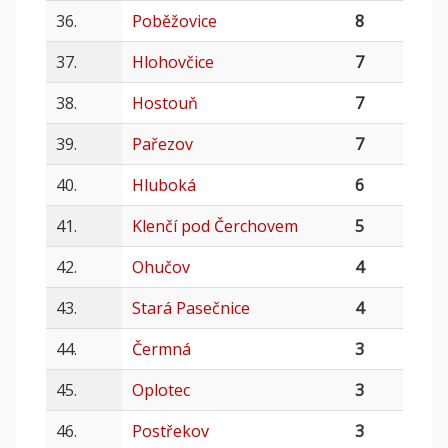
36.
Poběžovice
8
37.
Hlohovčice
7
38.
Hostouň
7
39.
Pařezov
7
40.
Hluboká
6
41.
Klenčí pod Čerchovem
5
42.
Ohučov
4
43.
Stará Pasečnice
4
44.
Čermná
3
45.
Oplotec
3
46.
Postřekov
3