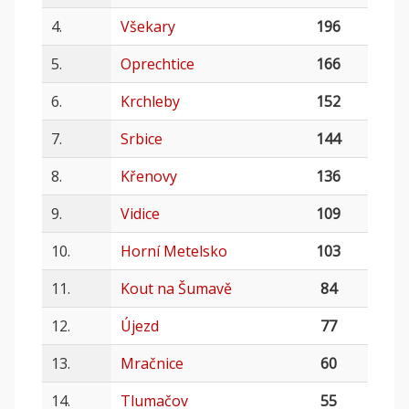
4.
Všekary
196
5.
Oprechtice
166
6.
Krchleby
152
7.
Srbice
144
8.
Křenovy
136
9.
Vidice
109
10.
Horní Metelsko
103
11.
Kout na Šumavě
84
12.
Újezd
77
13.
Mračnice
60
14.
Tlumačov
55