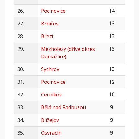
26.
Pocinovice
14
27.
Brnířov
13
28.
Březí
13
29.
Mezholezy (dříve okres
13
Domažlice)
30.
Sychrov
13
31.
Pocinovice
12
32.
Černíkov
10
33.
Bělá nad Radbuzou
9
34.
Blížejov
9
35.
Osvračín
9