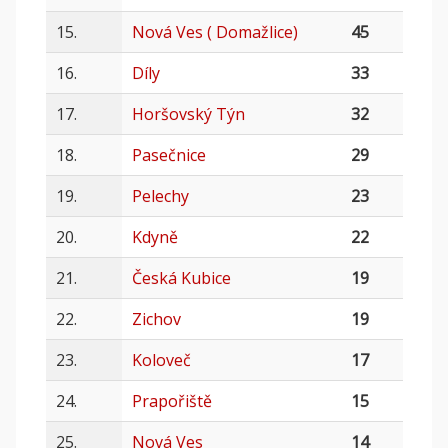
15.
Nová Ves ( Domažlice)
45
16.
Díly
33
17.
Horšovský Týn
32
18.
Pasečnice
29
19.
Pelechy
23
20.
Kdyně
22
21.
Česká Kubice
19
22.
Zichov
19
23.
Koloveč
17
24.
Prapořiště
15
25.
Nová Ves
14