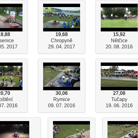
18,88
19,68
15,92
senice
Chropyně
Nětčice
05. 2017
29. 04. 2017
20. 08. 2016
20,70
30,06
27,08
oštění
Rymice
Tučapy
07. 2016
09. 07. 2016
19. 06. 2016