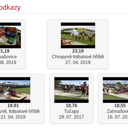
 odkazy
31,19
23,18
našovice
Chropyně-fotbalové hřiště
08. 2019
27. 04. 2019
18,91
18,76
18,55
ně, fotbalové hřiště
Tučapy
Zahnašov
21. 04. 2018
29. 07. 2017
16. 07. 2