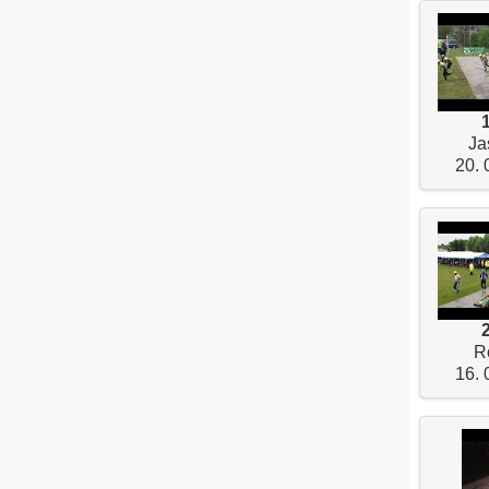
Ja
20. 
R
16. 