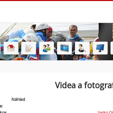
Videa a fotogra
Náhled
e:
kce:
Velký O