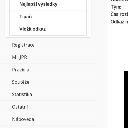
Nejlepší výsledky
Tým:
Čas roz
Tipaři
Odkaz n
Vložit odkaz
Registrace
MHJPR
click to expand contents
Pravidla
click to expand contents
Soutěže
click to expand contents
Statistika
click to expand contents
Ostatní
click to expand contents
Nápověda
click to expand contents