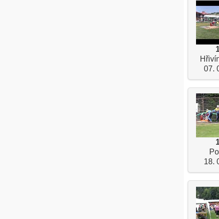
Hřiví
07. 
Po
18. 