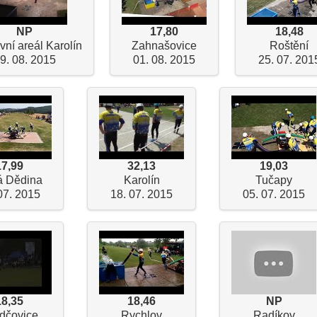
NP
17,80
18,48
vní areál Karolín
Zahnašovice
Roštění
9. 08. 2015
01. 08. 2015
25. 07. 201
17,99
32,13
19,03
á Dědina
Karolín
Tučapy
07. 2015
18. 07. 2015
05. 07. 2015
18,35
18,46
NP
dčovice
Rychlov
Radíkov