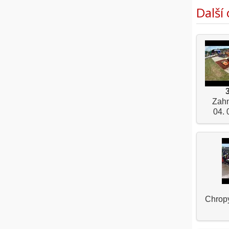
Další
Zah
04. 
Chropy