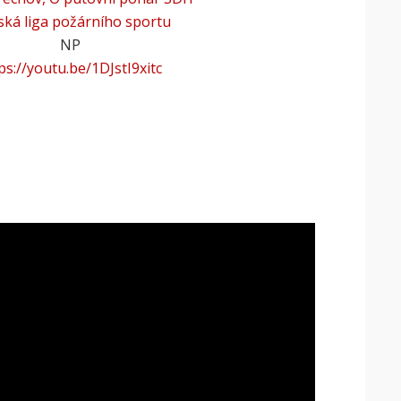
ská liga požárního sportu
NP
ps://youtu.be/1DJstI9xitc