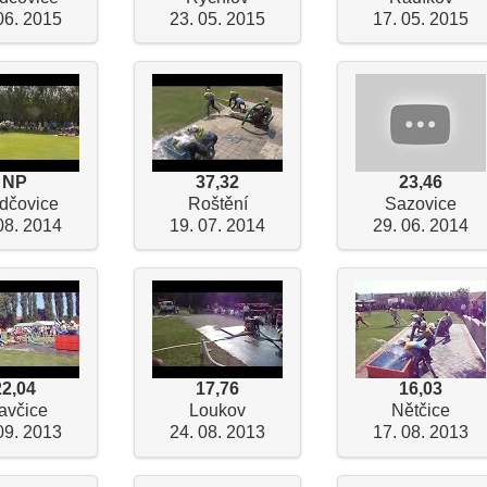
06. 2015
23. 05. 2015
17. 05. 2015
NP
37,32
23,46
dčovice
Roštění
Sazovice
08. 2014
19. 07. 2014
29. 06. 2014
22,04
17,76
16,03
avčice
Loukov
Nětčice
09. 2013
24. 08. 2013
17. 08. 2013