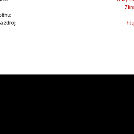
Zlín
běhu:
a zdroj:
htt