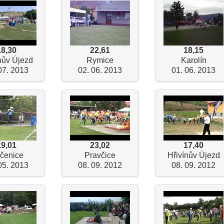
18,30
22,61
18,15
nův Újezd
Rymice
Karolín
07. 2013
02. 06. 2013
01. 06. 2013
19,01
23,02
17,40
čenice
Pravčice
Hřivínův Újezd
05. 2013
08. 09. 2012
08. 09. 2012