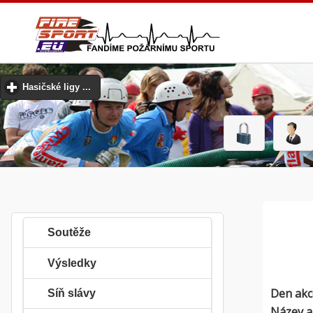
Hasičské ligy ...
click to expand contents
Soutěže
Výsledky
Den akc
Síň slávy
Název a