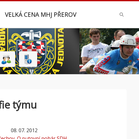
VELKÁ CENA MHJ PŘEROV
fie týmu
08. 07. 2012
řechov, O putovní pohár SDH